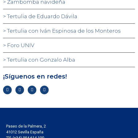
Zambomba navideña
Tertulia de Eduardo Dávila
Tertulia con Iván Espinosa de los Monteros
Foro UNIV
Tertulia con Gonzalo Alba
¡Síguenos en redes!
Paseo de la Palmera, 2
41012 Sevilla España
Tlf: (+34) 954 614 100