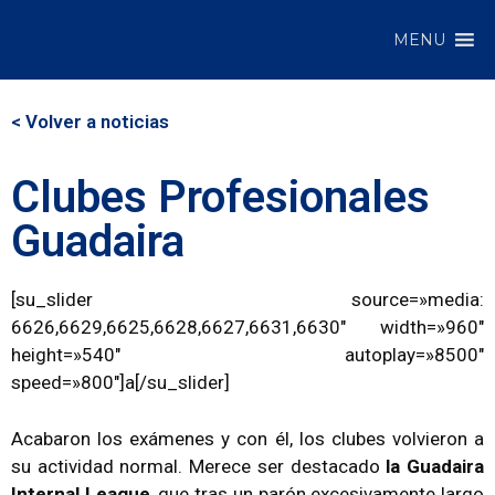
MENU
< Volver a noticias
Clubes Profesionales
Guadaira
[su_slider source=»media:
6626,6629,6625,6628,6627,6631,6630″ width=»960″
height=»540″ autoplay=»8500″
speed=»800″]a[/su_slider]
Acabaron los exámenes y con él, los clubes volvieron a
su actividad normal. Merece ser destacado
la Guadaira
Internal League
, que tras un parón excesivamente largo