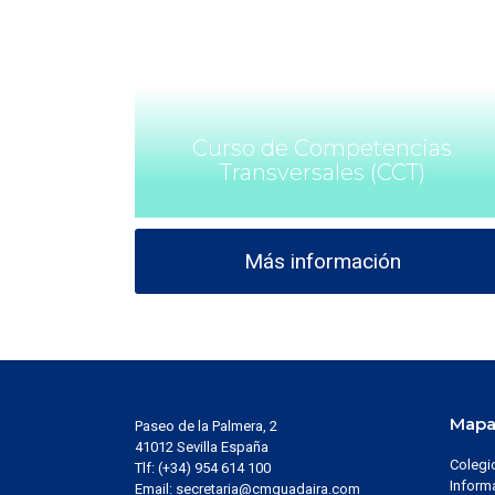
Curso de Competencias
Transversales (CCT)
Más información
Mapa 
Paseo de la Palmera, 2
41012 Sevilla España
Colegi
Tlf: (+34) 954 614 100
Inform
Email: secretaria@cmguadaira.com