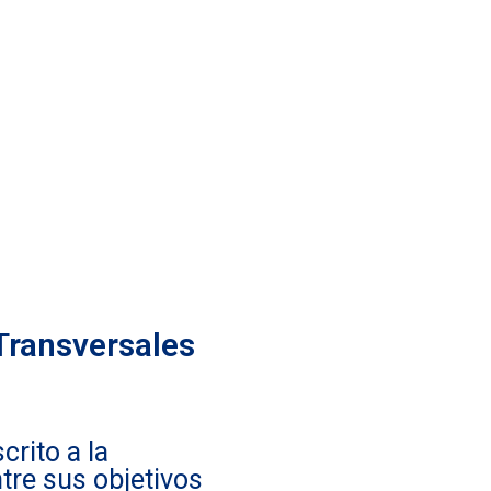
MPETENCIAS
LES
Transversales
crito a la
ntre sus objetivos