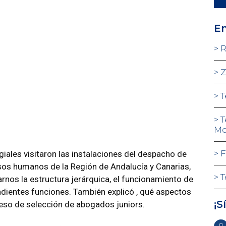
En
R
Z
T
T
Mo
F
iales visitaron las instalaciones del despacho de
ursos humanos de la Región de Andalucía y Canarias,
T
carnos la estructura jerárquica, el funcionamiento de
dientes funciones. También explicó , qué aspectos
¡S
eso de selección de abogados juniors.