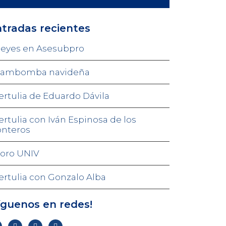
tradas recientes
eyes en Asesubpro
ambomba navideña
ertulia de Eduardo Dávila
ertulia con Iván Espinosa de los
nteros
oro UNIV
ertulia con Gonzalo Alba
íguenos en redes!