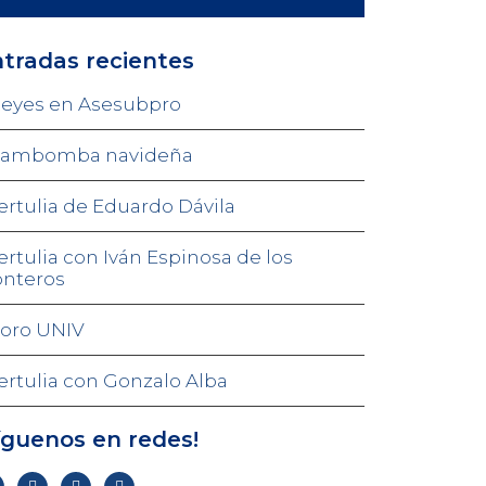
tradas recientes
eyes en Asesubpro
ambomba navideña
ertulia de Eduardo Dávila
ertulia con Iván Espinosa de los
nteros
oro UNIV
ertulia con Gonzalo Alba
íguenos en redes!