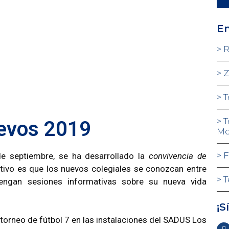
En
R
Z
T
T
uevos 2019
Mo
F
e septiembre, se ha desarrollado la
convivencia de
jetivo es que los nuevos colegiales se conozcan entre
T
 tengan sesiones informativas sobre su nueva vida
¡S
torneo de fútbol 7 en las instalaciones del SADUS Los