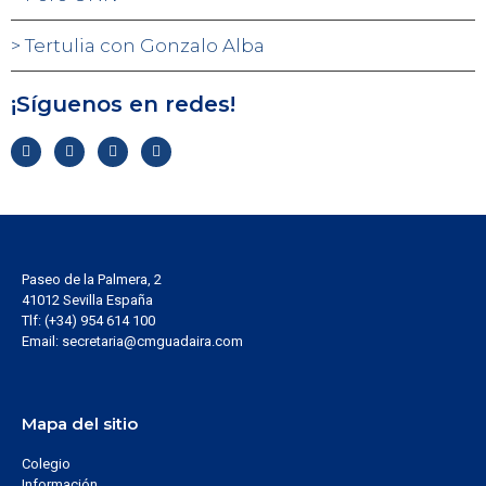
Tertulia con Gonzalo Alba
¡Síguenos en redes!
Paseo de la Palmera, 2
41012 Sevilla España
Tlf: (+34) 954 614 100
Email: secretaria@cmguadaira.com
Mapa del sitio
Colegio
Información