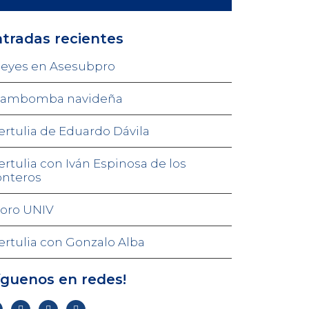
tradas recientes
eyes en Asesubpro
ambomba navideña
ertulia de Eduardo Dávila
ertulia con Iván Espinosa de los
nteros
oro UNIV
ertulia con Gonzalo Alba
íguenos en redes!