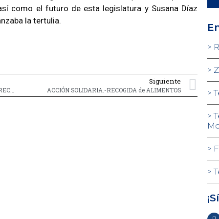
sí como el futuro de esta legislatura y Susana Díaz
zaba la tertulia.
En
R
Z
Siguiente
CURSO de GESTIÓN del TALENTO y HABILIDADES DIRECTIVAS con Miguel Antón
ACCIÓN SOLIDARIA.-RECOGIDA de ALIMENTOS
T
T
Mo
F
T
¡S