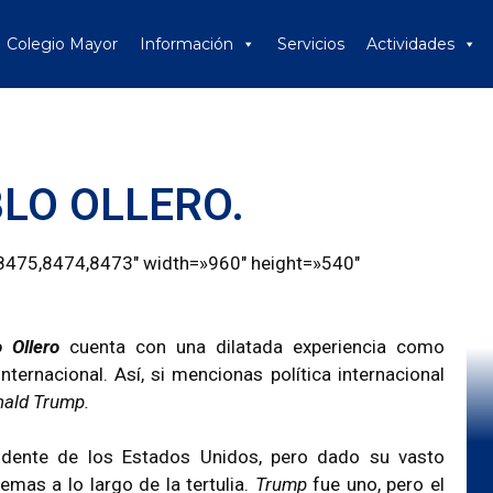
Colegio Mayor
Información
Servicios
Actividades
BLO OLLERO.
8475,8474,8473″ width=»960″ height=»540″
 Ollero
cuenta con una dilatada experiencia como
ternacional. Así, si mencionas política internacional
ald Trump.
sidente de los Estados Unidos, pero dado su vasto
emas a lo largo de la tertulia.
Trump
fue uno, pero el