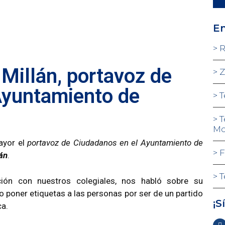
En
R
 Millán, portavoz de
Z
Ayuntamiento de
T
T
Mo
ayor el
portavoz de Ciudadanos en el Ayuntamiento de
F
lán
.
T
ión con nuestros colegiales, nos habló sobre su
 no poner etiquetas a las personas por ser de un partido
¡S
ca.