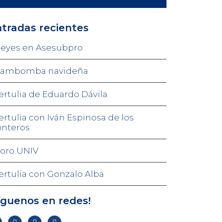
tradas recientes
eyes en Asesubpro
ambomba navideña
ertulia de Eduardo Dávila
ertulia con Iván Espinosa de los
nteros
oro UNIV
ertulia con Gonzalo Alba
íguenos en redes!