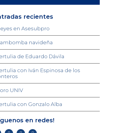
tradas recientes
eyes en Asesubpro
ambomba navideña
ertulia de Eduardo Dávila
ertulia con Iván Espinosa de los
nteros
oro UNIV
ertulia con Gonzalo Alba
íguenos en redes!