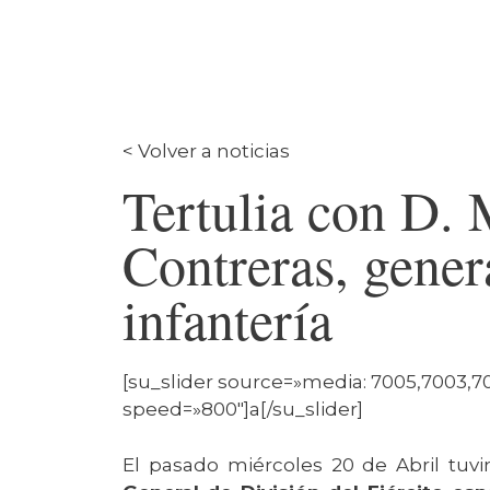
< Volver a noticias
Tertulia con D.
Contreras, gener
infantería
[su_slider source=»media: 7005,7003,7
speed=»800″]a[/su_slider]
El pasado miércoles 20 de Abril tuv