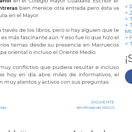
pañol
en el Colegio Mayor Guadaira. Escribir el
R
treras
bien merece otra entrada pero ésta va
Z
lia en el Mayor.
T
T
 través de los libros, pero si hay alguien que te
Mo
es más fascinante aún. Y eso fue lo que hizo el
F
T
arios temas desde su presencia en Marruecos
pa oriental o incluso el Oriente Medio.
¡
uy conflictivo que pudiera resultar e incluso
e hoy en día abre miles de informativos, el
n muy atentos y activos con sus preguntas.
SIGUIENTE
Tertulia con Juan Ignacio Reales, presidente de la Hermandad matriz de Almonte
Semifinales del SADUS