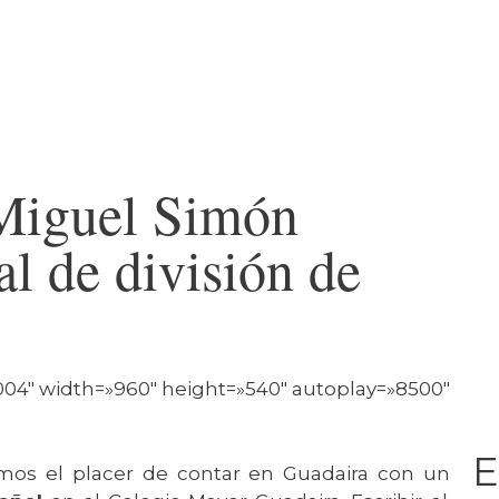
Colegio Mayor
 Miguel Simón
al de división de
004″ width=»960″ height=»540″ autoplay=»8500″
E
imos el placer de contar en Guadaira con un