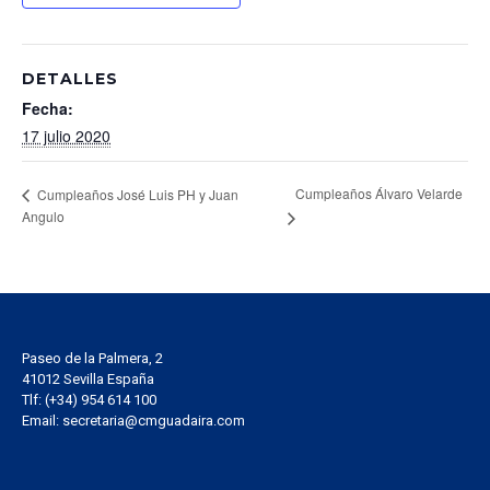
DETALLES
Fecha:
17 julio 2020
Cumpleaños Álvaro Velarde
Cumpleaños José Luis PH y Juan
Angulo
Paseo de la Palmera, 2
41012 Sevilla España
Tlf: (+34) 954 614 100
Email: secretaria@cmguadaira.com