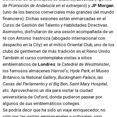
de Promoción de Andalucía en el extranjero
) y
JP Morgan
(uno de los bancos comerciales más grandes del mundo
financiero). Dichas sesiones están enmarcadas en el
Curso de Gestión del Talento y Habilidades Directivas.
Asimismo, disfrutaron de una sesión acompañada de un
té con Antonio Irastroza (abogado internacional con
despacho en la City) en el mítico Oriental Club, uno de los
clubs de gentlemen de más tradición en el Reino Unido.
También el curso contemplaba visitas a sitios
emblemáticos de
Londres
:
la Catedral de Westminster
,
los famosos almacenes
Harrod´s,
Hyde Park
,
el Museo
Británico
, la
National Gallery
,
Buckingham Palace
,
las
Casas del Parlamento y el Big Ben
,
Saint Mary Hospital
,
etc. Aprovecharon un día para visitar la ciudad
universitaria de Oxford, donde pudieron pasear por
algunos de sus emblemáticos colleges.
Se podría decir que ha sido un viaje enriquecedor, no
sólo por las visitas empresariales y culturales, sino