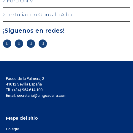
Foro UNIV
Tertulia con Gonzalo Alba
¡Síguenos en redes!
Paseo de la Palmera, 2
41012 Sevilla España
Tlf: (+34) 954 614 100
Email: secretaria@cmguadaira.com
Mapa del sitio
Colegio