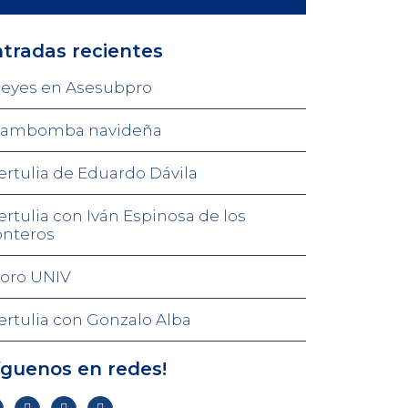
tradas recientes
eyes en Asesubpro
ambomba navideña
ertulia de Eduardo Dávila
ertulia con Iván Espinosa de los
nteros
oro UNIV
ertulia con Gonzalo Alba
íguenos en redes!