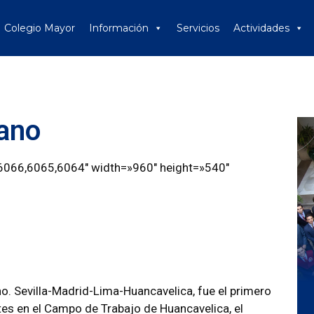
Colegio Mayor
Información
Servicios
Actividades
rano
6066,6065,6064″ width=»960″ height=»540″
o. Sevilla-Madrid-Lima-Huancavelica, fue el primero
ntes en el Campo de Trabajo de Huancavelica, el