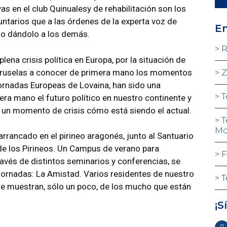
s en el club Quinualesy de rehabilitación son los
ntarios que a las órdenes de la experta voz de
En
no dándolo a los demás.
R
plena crisis política en Europa, por la situación de
 Bruselas a conocer de primera mano los momentos
Z
Jornadas Europeas de Lovaina, han sido una
T
ra mano el futuro político en nuestro continente y
 un momento de crisis cómo está siendo el actual.
T
Mo
 arrancado en el pirineo aragonés, junto al Santuario
 de los Pirineos. Un Campus de verano para
F
ravés de distintos seminarios y conferencias, se
jornadas: La Amistad. Varios residentes de nuestro
T
e muestran, sólo un poco, de los mucho que están
¡S