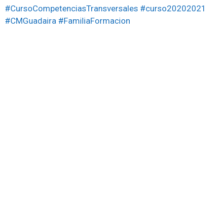
#CursoCompetenciasTransversales
#curso20202021
#CMGuadaira
#FamiliaFormacion